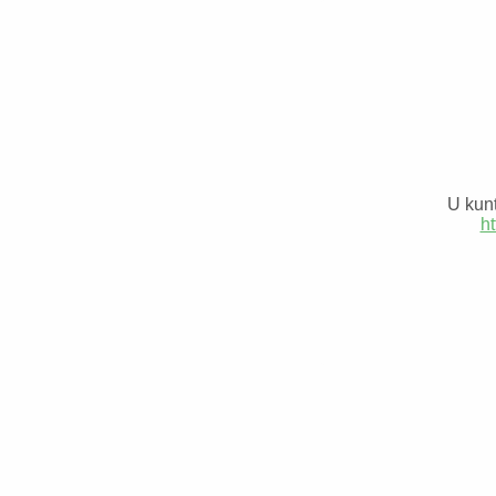
U kunt
ht