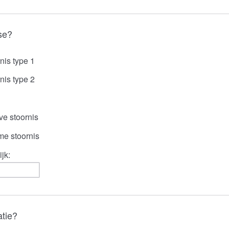
se?
nis type 1
nis type 2
ve stoornis
me stoornis
jk:
atie?