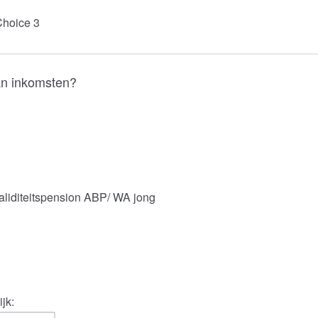
 Choice 3
an inkomsten?
n
iditeitspension ABP/ WA jong
jk: