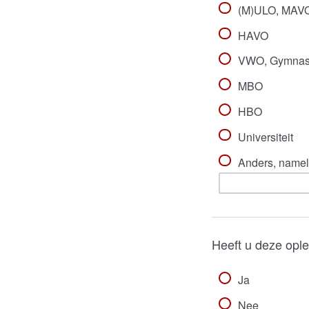
(M)ULO, MAVO
HAVO
VWO, Gymnasi
MBO
HBO
Universiteit
Anders, nameli
Heeft u deze opl
Ja
Nee