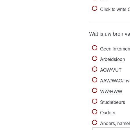
Click to write
Wat is uw bron v
Geen inkome
Arbeidsloon
AOW/VUT
AAW/WAO/Inval
WW/RWW
Studiebeurs
Ouders
Anders, nameli