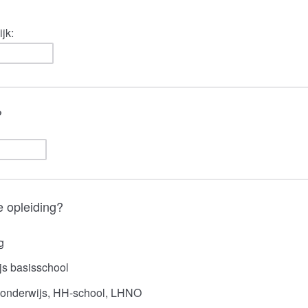
jk:
?
e opleiding?
g
js basisschool
onderwijs, HH-school, LHNO